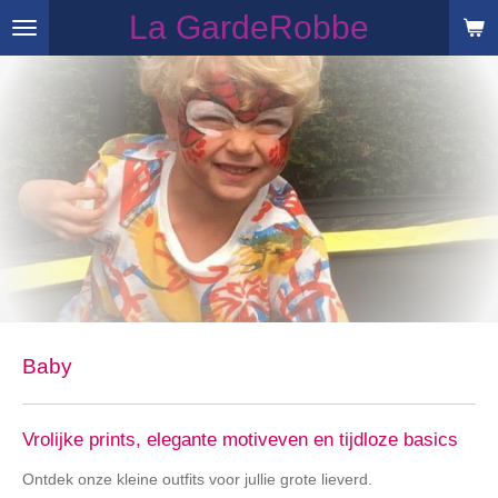
La GardeRobbe
Ga
direct
naar
de
hoofdinhoud
Baby
Vrolijke prints, elegante motiveven en tijdloze basics
Ontdek onze kleine outfits voor jullie grote lieverd.