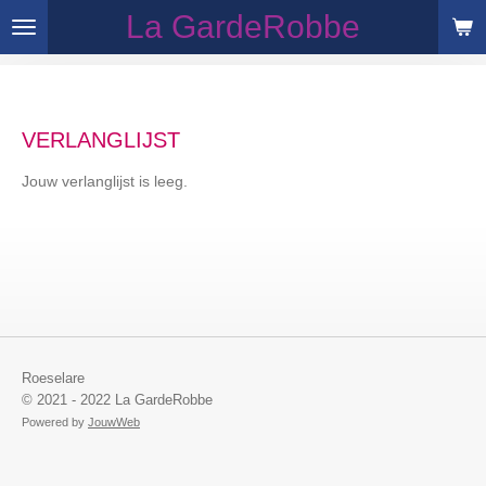
La GardeRobbe
Ga
direct
naar
de
hoofdinhoud
VERLANGLIJST
Jouw verlanglijst is leeg.
Roeselare
© 2021 - 2022 La GardeRobbe
Powered by
JouwWeb