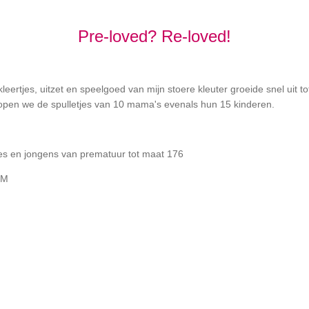
Pre-loved? Re-loved!
eertjes, uitzet en speelgoed van mijn stoere kleuter groeide snel uit t
open we de spulletjes van 10 mama's evenals hun 15 kinderen.
jes en jongens van prematuur tot maat 176
 M