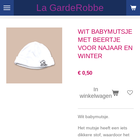
La GardeRobbe
Ga
direct
naar
de
WIT BABYMUTSJE
hoofdinhoud
MET BEERTJE
VOOR NAJAAR EN
WINTER
€ 0,50
In
winkelwagen
Wit babymutsje.
Het mutsje heeft een iets
dikkere stof, waardoor het