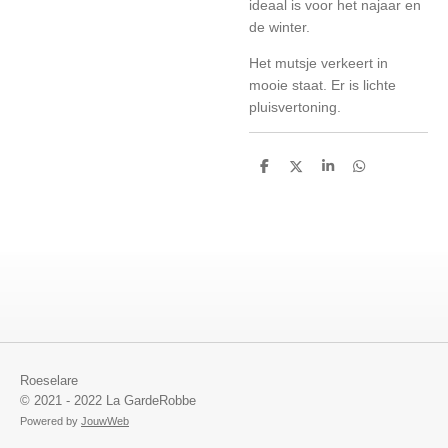
ideaal is voor het najaar en
de winter.
Het mutsje verkeert in
mooie staat. Er is lichte
pluisvertoning.
D
D
S
D
e
e
h
e
l
e
a
l
e
l
r
e
n
e
n
Roeselare
© 2021 - 2022 La GardeRobbe
Powered by
JouwWeb