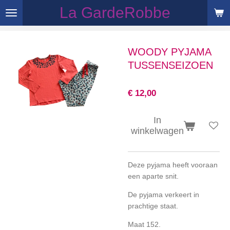
La GardeRobbe
Ga
direct
naar
de
WOODY PYJAMA
hoofdinhoud
TUSSENSEIZOEN
€ 12,00
In
winkelwagen
Deze pyjama heeft vooraan
een aparte snit.
De pyjama verkeert in
prachtige staat.
Maat 152.