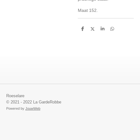
Maat 152.
D
D
S
D
e
e
h
e
l
e
a
l
e
l
r
e
n
e
n
Roeselare
© 2021 - 2022 La GardeRobbe
Powered by
JouwWeb