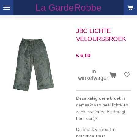
La GardeRobbe
Ga
direct
naar
de
JBC LICHTE
hoofdinhoud
VELOURSBROEK
€ 6,00
In
winkelwagen
Deze kakigroene broek is
gemaakt van heel lichte en
zachte velours. Hij draagt
heel sierlijk.
De broek verkeert in
prachtige staat.