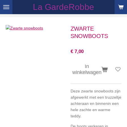
La GardeRobbe
Ga
direct
naar
de
ZWARTE
hoofdinhoud
SNOWBOOTS
€ 7,00
In
winkelwagen
Deze zwarte snowboots zijn
afgewerkt met een truzzeltje
achteraan en binnenin een
hele zachte en warme
teddy.
De boots verkeren in