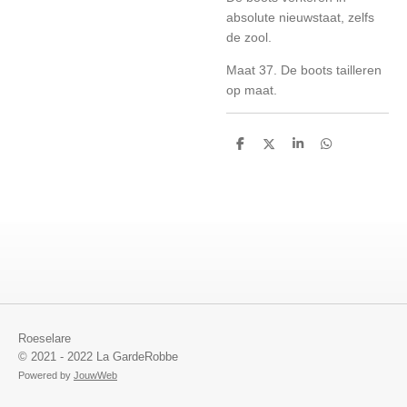
absolute nieuwstaat, zelfs
de zool.
Maat 37. De boots tailleren
op maat.
D
D
S
D
e
e
h
e
l
e
a
l
e
l
r
e
n
e
n
Roeselare
© 2021 - 2022 La GardeRobbe
Powered by
JouwWeb