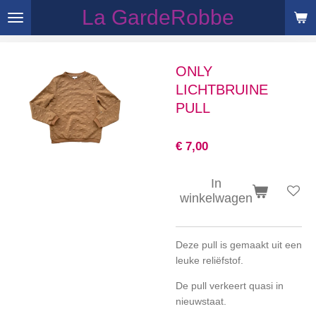
La GardeRobbe
Ga
direct
naar
de
ONLY
hoofdinhoud
LICHTBRUINE
PULL
€ 7,00
In
winkelwagen
Deze pull is gemaakt uit een
leuke reliëfstof.
De pull verkeert quasi in
nieuwstaat.