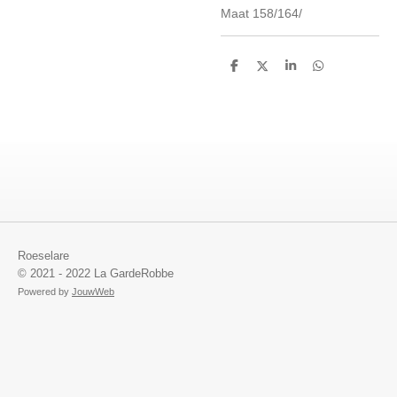
Maat 158/164/
D
D
S
D
e
e
h
e
l
e
a
l
e
l
r
e
n
e
n
Roeselare
© 2021 - 2022 La GardeRobbe
Powered by
JouwWeb