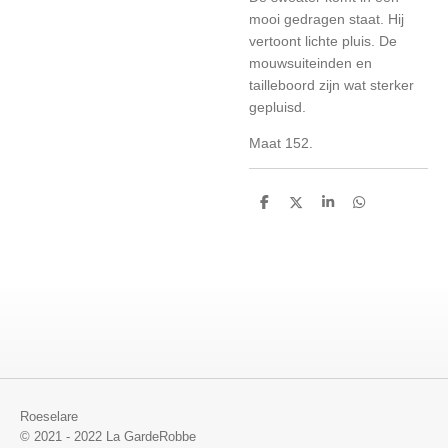
mooi gedragen staat. Hij
vertoont lichte pluis. De
mouwsuiteinden en
tailleboord zijn wat sterker
gepluisd.
Maat 152.
D
D
S
D
e
e
h
e
l
e
a
l
e
l
r
e
n
e
n
Roeselare
© 2021 - 2022 La GardeRobbe