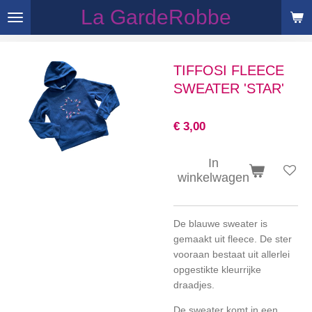
La GardeRobbe
Ga
direct
naar
de
TIFFOSI FLEECE
hoofdinhoud
SWEATER 'STAR'
€ 3,00
In
winkelwagen
De blauwe sweater is
gemaakt uit fleece. De ster
vooraan bestaat uit allerlei
opgestikte kleurrijke
draadjes.
De sweater komt in een