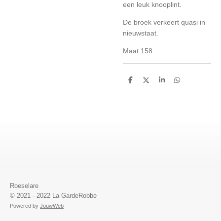
een leuk knooplint.
De broek verkeert quasi in
nieuwstaat.
Maat 158.
D
D
S
D
e
e
h
e
l
e
a
l
e
l
r
e
n
e
n
Roeselare
© 2021 - 2022 La GardeRobbe
Powered by
JouwWeb