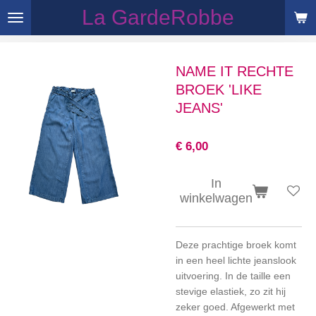
La GardeRobbe
Ga
direct
naar
de
NAME IT RECHTE
hoofdinhoud
BROEK 'LIKE
JEANS'
€ 6,00
In
winkelwagen
Deze prachtige broek komt
in een heel lichte jeanslook
uitvoering. In de taille een
stevige elastiek, zo zit hij
zeker goed. Afgewerkt met