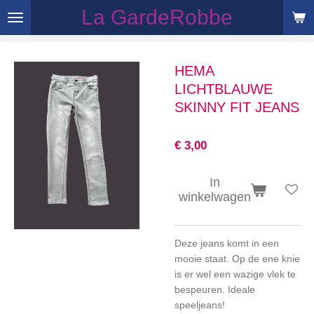
La GardeRobbe
Ga
direct
naar
de
HEMA
hoofdinhoud
LICHTBLAUWE
SKINNY FIT JEANS
€ 3,00
In
winkelwagen
Deze jeans komt in een
mooie staat. Op de ene knie
is er wel een wazige vlek te
bespeuren. Ideale
speeljeans!