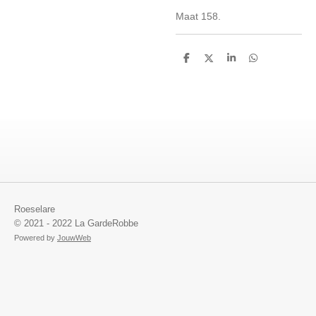
Maat 158.
D
D
S
D
e
e
h
e
l
e
a
l
e
l
r
e
n
e
n
Roeselare
© 2021 - 2022 La GardeRobbe
Powered by
JouwWeb